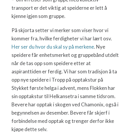
transport er det viktig at speiderne er lett å
kjenne igjen som gruppe.
På skjorta setter vi merker som viser hvor vi
kommer fra, hvilke ferdigheter vi har lært osv.
Her ser du hvor du skal sy på merkene
. Nye
speidere får enhetsmerket og gruppebånd utdelt
når de tas opp som speidere etter at
aspiranttiden er ferdig. Vi har som tradisjon å ta
opp nye speidere i Tropp på opptakstur på
Stykket første helga i advent, mens Flokken har
sin opptakstur til Helkansetra i samme tidsrom.
Bevere har opptak i skogen ved Chamonix, også i
begynnelsen av desember. Bevere får skjerf i
forbindelse med opptak og trenger derfor ikke
kjøpe dette selv.