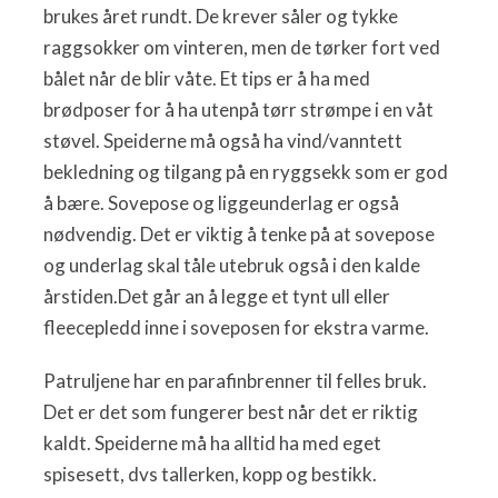
brukes året rundt. De krever såler og tykke
raggsokker om vinteren, men de tørker fort ved
bålet når de blir våte. Et tips er å ha med
brødposer for å ha utenpå tørr strømpe i en våt
støvel. Speiderne må også ha vind/vanntett
bekledning og tilgang på en ryggsekk som er god
å bære. Sovepose og liggeunderlag er også
nødvendig. Det er viktig å tenke på at sovepose
og underlag skal tåle utebruk også i den kalde
årstiden.Det går an å legge et tynt ull eller
fleecepledd inne i soveposen for ekstra varme.
Patruljene har en parafinbrenner til felles bruk.
Det er det som fungerer best når det er riktig
kaldt. Speiderne må ha alltid ha med eget
spisesett, dvs tallerken, kopp og bestikk.