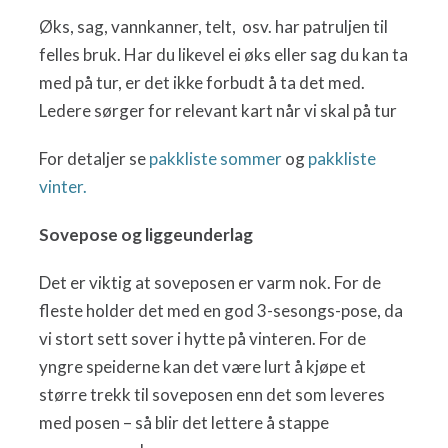
Øks, sag, vannkanner, telt, osv. har patruljen til
felles bruk. Har du likevel ei øks eller sag du kan ta
med på tur, er det ikke forbudt å ta det med.
Ledere sørger for relevant kart når vi skal på tur
For detaljer se
pakkliste sommer
og
pakkliste
vinter.
Sovepose og liggeunderlag
Det er viktig at soveposen er varm nok. For de
fleste holder det med en god 3-sesongs-pose, da
vi stort sett sover i hytte på vinteren. For de
yngre speiderne kan det være lurt å kjøpe et
større trekk til soveposen enn det som leveres
med posen – så blir det lettere å stappe