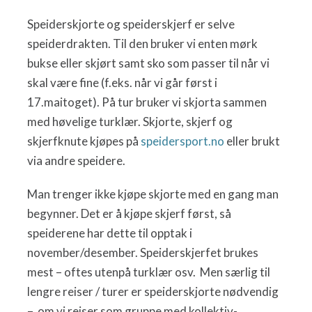
Speiderskjorte og speiderskjerf er selve
speiderdrakten. Til den bruker vi enten mørk
bukse eller skjørt samt sko som passer til når vi
skal være fine (f.eks. når vi går først i
17.maitoget). På tur bruker vi skjorta sammen
med høvelige turklær. Skjorte, skjerf og
skjerfknute kjøpes på
speidersport.no
eller brukt
via andre speidere.
Man trenger ikke kjøpe skjorte med en gang man
begynner. Det er å kjøpe skjerf først, så
speiderene har dette til opptak i
november/desember. Speiderskjerfet brukes
mest – oftes utenpå turklær osv. Men særlig til
lengre reiser / turer er speiderskjorte nødvendig
– om vi reiser som gruppe med kollektiv-