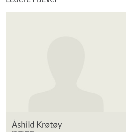
Åshild Krøtøy